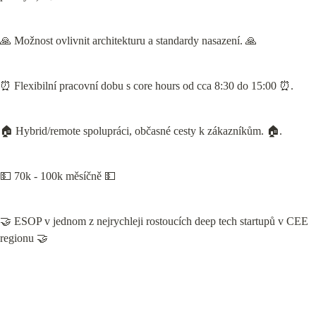
🙏 Možnost ovlivnit architekturu a standardy nasazení. 🙏
⏰ Flexibilní pracovní dobu s core hours od cca 8:30 do 15:00 ⏰.
🏠 Hybrid/remote spolupráci, občasné cesty k zákazníkům. 🏠.
💵 70k - 100k měsíčně 💵
🤝 ESOP v jednom z nejrychleji rostoucích deep tech startupů v CEE 
regionu 🤝