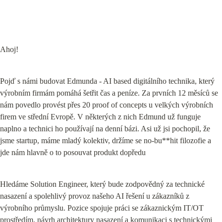
Ahoj!
Pojď s námi budovat Edmunda - AI based digitálního technika, který 
výrobním firmám pomáhá šetřit čas a peníze. Za prvních 12 měsíců se 
nám povedlo provést přes 20 proof of concepts u velkých výrobních 
firem ve střední Evropě. V některých z nich Edmund už funguje 
naplno a technici ho používají na denní bázi. Asi už jsi pochopil, že 
jsme startup, máme mladý kolektiv, držíme se no-bu**hit filozofie a 
jde nám hlavně o to posouvat produkt dopředu
Hledáme Solution Engineer, který bude zodpovědný za technické 
nasazení a spolehlivý provoz našeho AI řešení u zákazníků z 
výrobního průmyslu. Pozice spojuje práci se zákaznickým IT/OT 
prostředím, návrh architektury nasazení a komunikaci s technickými 