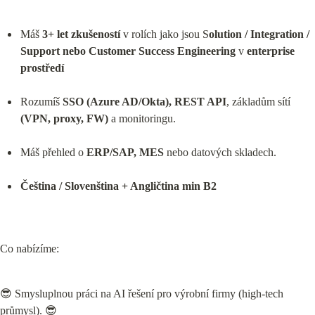
Máš 
3+ let zkušeností
 v rolích jako jsou S
olution / Integration / 
Support nebo Customer Success Engineering
 v 
enterprise 
prostředí
Rozumíš 
SSO (Azure AD/Okta), REST API
, základům sítí 
(VPN, proxy, FW)
 a monitoringu.
Máš přehled o 
ERP/SAP, MES
 nebo datových skladech.
Čeština / Slovenština + Angličtina min B2
Co nabízíme:
😎 Smysluplnou práci na AI řešení pro výrobní firmy (high-tech 
průmysl). 😎